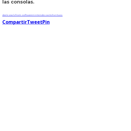
las consolas.
dark souls
from software
nintendo switch
virtuos
Compartir
Tweet
Pin