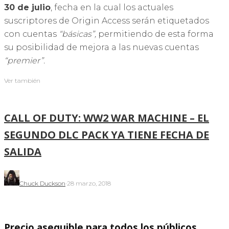
30 de julio
, fecha en la cual los actuales
suscriptores de Origin Access serán etiquetados
con cuentas
“básicas”,
permitiendo de esta forma
su posibilidad de mejora a las nuevas cuentas
“premier”.
Ver también
CALL OF DUTY: WW2 WAR MACHINE – EL
SEGUNDO DLC PACK YA TIENE FECHA DE
SALIDA
Chuck Duckson
·
28 marzo, 2018
Precio asequible para todos los públicos