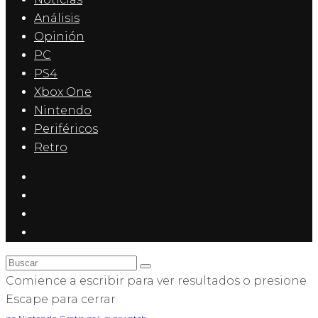
Análisis
Opinión
PC
PS4
Xbox One
Nintendo
Periféricos
Retro
Comience a escribir para ver resultados o presione
Escape para cerrar